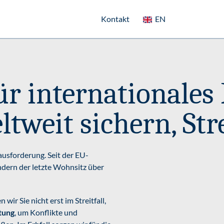
Internationales Erbrecht
Kontakt
EN
ür internationales 
tweit sichern, Str
ausforderung. Seit der EU-
ndern der letzte Wohnsitz über
 wir Sie nicht erst im Streitfall,
tung
, um Konflikte und