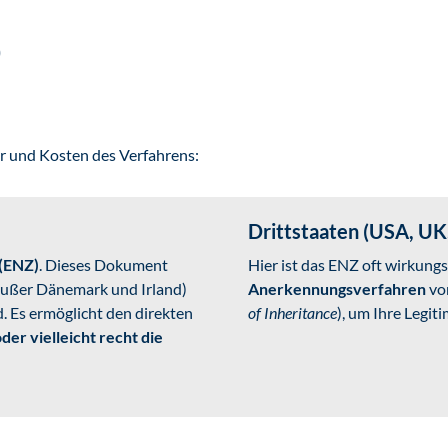
)
r und Kosten des Verfahrens:
Drittstaaten (USA, UK
 (ENZ)
. Dieses Dokument
Hier ist das ENZ oft wirkungs
 (außer Dänemark und Irland)
Anerkennungsverfahren
vor
. Es ermöglicht den direkten
of Inheritance
), um Ihre Legit
der vielleicht recht die