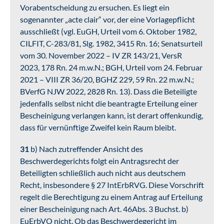
Vorabentscheidung zu ersuchen. Es liegt ein
sogenannter „acte clair“ vor, der eine Vorlagepflicht
ausschließt (vgl. EuGH, Urteil vom 6. Oktober 1982,
CILFIT, C-283/81, Slg. 1982, 3415 Rn. 16; Senatsurteil
vom 30. November 2022 – IV ZR 143/21, VersR
2023, 178 Rn. 24 m.w.N.; BGH, Urteil vom 24. Februar
2021 – VIII ZR 36/20, BGHZ 229, 59 Rn. 22 m.w.N.;
BVerfG NJW 2022, 2828 Rn. 13). Dass die Beteiligte
jedenfalls selbst nicht die beantragte Erteilung einer
Bescheinigung verlangen kann, ist derart offenkundig,
dass für vernünftige Zweifel kein Raum bleibt.
31
b) Nach zutreffender Ansicht des
Beschwerdegerichts folgt ein Antragsrecht der
Beteiligten schließlich auch nicht aus deutschem
Recht, insbesondere § 27 IntErbRVG. Diese Vorschrift
regelt die Berechtigung zu einem Antrag auf Erteilung
einer Bescheinigung nach Art. 46Abs. 3 Buchst. b)
EuErbVO nicht. Ob das Beschwerdegericht im