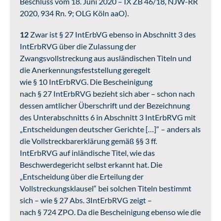
Beschluss vom 18. Juni 2020 – IX ZB 46/18, NJW-RR
2020, 934 Rn. 9; OLG Köln aaO).
12
Zwar ist § 27 IntErbVG ebenso in Abschnitt 3 des
IntErbRVG über die Zulassung der
Zwangsvollstreckung aus ausländischen Titeln und
die Anerkennungsfeststellung geregelt
wie § 10 IntErbRVG. Die Bescheinigung
nach § 27 IntErbRVG bezieht sich aber – schon nach
dessen amtlicher Überschrift und der Bezeichnung
des Unterabschnitts 6 in Abschnitt 3 IntErbRVG mit
„Entscheidungen deutscher Gerichte […]“ – anders als
die Vollstreckbarerklärung gemäß §§ 3 ff.
IntErbRVG auf inländische Titel, wie das
Beschwerdegericht selbst erkannt hat. Die
„Entscheidung über die Erteilung der
Vollstreckungsklausel“ bei solchen Titeln bestimmt
sich – wie § 27 Abs. 3IntErbRVG zeigt –
nach § 724 ZPO. Da die Bescheinigung ebenso wie die