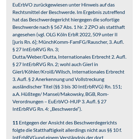
EuErbVO zurückgewiesen unter Hinweis auf das
Rechtsmittel der Beschwerde. Im Ergebnis zutreffend
hat das Beschwerdegericht hiergegen die sofortige
Beschwerde nach § 567 Abs. 1 Nr. 2 ZPO als statthaft
angesehen (vgl. OLG Köln ErbR 2022, 509 unter II
[juris Rn. 6]; MünchKomm-FamFG/Rauscher, 3. Aufl.
§ 27 IntErbRVG Rn. 3;
Dutta/Weber/Dutta, Internationales Erbrecht 2. Aufl.
§ 27 IntErbRVG Rn. 2; wohl auch Gierl in
Gierl/Köhler/Kroiß/Wilsch, Internationales Erbrecht
3. Aufl. § 2 Anerkennung und Vollstreckung
ausländischer Titel (§§ 3 bis 30 IntErbRVG) Rn. 151;
a.A. Hüßtege/ Mansel/Makowsky, BGB, Rom-
Verordnungen – EuErbVO-HUP 3. Aufl. § 27
IntErbRVG Rn. 4: „Beschwerde“).
11
Entgegen der Ansicht des Beschwerdegerichts
folgte die Statthaftigkeit allerdings nicht aus §§ 10 f.
IntErbRVGund einem Verständnis der dort