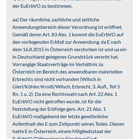
der EuErbVO zu bestimmen.
aa) Der räumliche, sachliche und zeitliche
Anwendungsbereich dieser Verordnung ist eröffnet.
Gemäß deren Art. 83 Abs. 1 kommt die EuErbVO auf
den vorliegenden Erbfall zur Anwendung, da E nach
dem 16.8.2015 in Österreich verstorben ist und ua ein
in Deutschland gelegenes Grundstück vererbt hat.
Vorrangige Staatsverträge im Verhältnis zu
Österreich im Bereich des anwendbaren materiellen
Erbrechts sind nicht vorhanden (Wilsch in
Gierl/Köhler/Kroiß/Wilsch, Erbrecht, 3. Aufl., Teil 5
Rn. 1 u. 2). Da eine Rechtswahl nach Art. 22 Abs. 1
EuErbVO nicht getroffen wurde, ist für die
Feststellung der Erbfolge gem. Art. 21 Abs. 1
EuErbVO maßgebend der letzte gewöhnliche
Aufenthalt des E zum Zeitpunkt seines Todes. Diesen
hatte E in Österreich, einem Mitgliedsstaat der
EuErbVO (Döbereiner in Firsching/Graf,