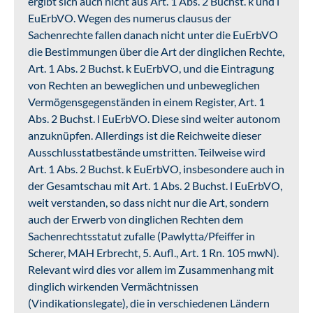
ergibt sich auch nicht aus Art. 1 Abs. 2 Buchst. k und l
EuErbVO. Wegen des numerus clausus der
Sachenrechte fallen danach nicht unter die EuErbVO
die Bestimmungen über die Art der dinglichen Rechte,
Art. 1 Abs. 2 Buchst. k EuErbVO, und die Eintragung
von Rechten an beweglichen und unbeweglichen
Vermögensgegenständen in einem Register, Art. 1
Abs. 2 Buchst. l EuErbVO. Diese sind weiter autonom
anzuknüpfen. Allerdings ist die Reichweite dieser
Ausschlusstatbestände umstritten. Teilweise wird
Art. 1 Abs. 2 Buchst. k EuErbVO, insbesondere auch in
der Gesamtschau mit Art. 1 Abs. 2 Buchst. l EuErbVO,
weit verstanden, so dass nicht nur die Art, sondern
auch der Erwerb von dinglichen Rechten dem
Sachenrechtsstatut zufalle (Pawlytta/Pfeiffer in
Scherer, MAH Erbrecht, 5. Aufl., Art. 1 Rn. 105 mwN).
Relevant wird dies vor allem im Zusammenhang mit
dinglich wirkenden Vermächtnissen
(Vindikationslegate), die in verschiedenen Ländern