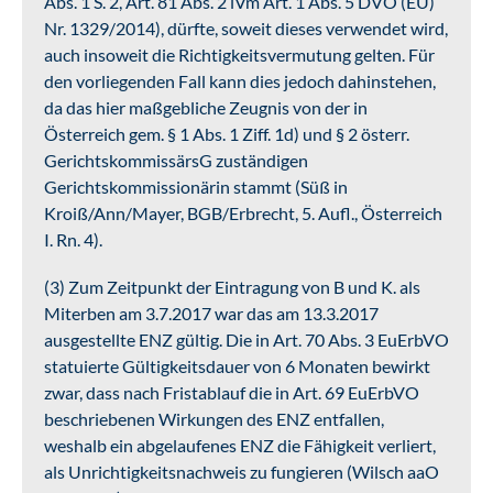
Abs. 1 S. 2, Art. 81 Abs. 2 iVm Art. 1 Abs. 5 DVO (EU)
Nr. 1329/2014), dürfte, soweit dieses verwendet wird,
auch insoweit die Richtigkeitsvermutung gelten. Für
den vorliegenden Fall kann dies jedoch dahinstehen,
da das hier maßgebliche Zeugnis von der in
Österreich gem. § 1 Abs. 1 Ziff. 1d) und § 2 österr.
GerichtskommissärsG zuständigen
Gerichtskommissionärin stammt (Süß in
Kroiß/Ann/Mayer, BGB/Erbrecht, 5. Aufl., Österreich
I. Rn. 4).
(3) Zum Zeitpunkt der Eintragung von B und K. als
Miterben am 3.7.2017 war das am 13.3.2017
ausgestellte ENZ gültig. Die in Art. 70 Abs. 3 EuErbVO
statuierte Gültigkeitsdauer von 6 Monaten bewirkt
zwar, dass nach Fristablauf die in Art. 69 EuErbVO
beschriebenen Wirkungen des ENZ entfallen,
weshalb ein abgelaufenes ENZ die Fähigkeit verliert,
als Unrichtigkeitsnachweis zu fungieren (Wilsch aaO