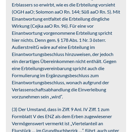
Erblassers so erwirbt, wie es die Erbteilung vorsieht
(OGH aaO; Solomon aaO Rn. 144; Süß aaO Rn. 5). Mit
Einantwortung entfaltet die Erbteilung dingliche
Wirkung (Cejka aaO Rn. 96). Für eine vor
Einantwortung vorgenommene Erbteilung spricht
hier nichts. Denn gem. § 178 Abs. 1 Nr. 3 österr.
AußerstreitG wäre auf eine Erbteilung im
Einantwortungsbeschluss hinzuweisen, der jedoch
ein derartiges Übereinkommen nicht enthält. Gegen
eine Erbteilungsvereinbarung spricht auch die
Formulierung im Ergänzungsbeschluss zum
Einantwortungsbeschluss, wonach aufgrund der
Verlassenschaftsabhandlung die Einverleibung
vorzunehmen sein „wird“.
(3) Der Umstand, dass in Ziff. 9 Anl. IV Ziff. 1 zum
Formblatt V des ENZ als dem Erben zugewiesener
Vermögenswert vermerkt ist „Viertelanteil an
Flurstück … im Grundbuchbezirk …“, führt, auch unter