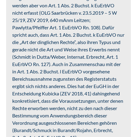
werden aber von Art. 1 Abs. 2 Buchst. k EuErbVO
nicht erfasst (OLG Saarbrücken v. 23.5.2019 – 5 W
25/19, ZEV 2019, 640 mAnm Leitzen;
Pawlytta/Pfeiffer Art. 1 EuErbVO Rn. 108). Dafür
spricht auch, dass Art. 1 Abs. 2 Buchst. k EuErbVO nur
die „Art der dinglichen Rechte“, also ihren Typus und
gerade nicht die Art und Weise ihres Erwerbs nennt
(Schmidt in Dutta/Weber, Internat. Erbrecht, Art. 1
EuErbVO Rn. 127). Auch in Zusammenschau mit der
in Art. 1 Abs. 2 Buchst. l EuErbVO vorgesehene
Bereichsausnahme zugunsten des Registerstatuts
ergibt sich nichts anderes. Dies hat der EuGH in der
Entscheidung Kubicka (ZEV 2018, 41) dahingehend
konkretisiert, dass die Voraussetzungen, unter denen
Rechte erworben werden, nicht zu den nach dieser
Bestimmung vom Anwendungsbereich dieser
Verordnung ausgeschlossenen Bereichen gehören
(Burandt/Schmuck in Burandt/Rojahn, Erbrecht,