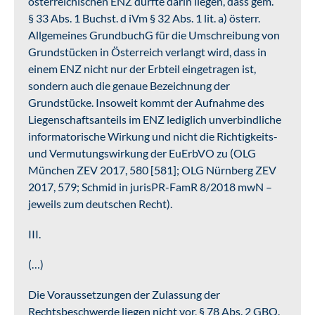
österreichischen ENZ dürfte darin liegen, dass gem.
§ 33 Abs. 1 Buchst. d iVm § 32 Abs. 1 lit. a) österr.
Allgemeines GrundbuchG für die Umschreibung von
Grundstücken in Österreich verlangt wird, dass in
einem ENZ nicht nur der Erbteil eingetragen ist,
sondern auch die genaue Bezeichnung der
Grundstücke. Insoweit kommt der Aufnahme des
Liegenschaftsanteils im ENZ lediglich unverbindliche
informatorische Wirkung und nicht die Richtigkeits-
und Vermutungswirkung der EuErbVO zu (OLG
München ZEV 2017, 580 [581]; OLG Nürnberg ZEV
2017, 579; Schmid in jurisPR-FamR 8/2018 mwN –
jeweils zum deutschen Recht).
III.
(…)
Die Voraussetzungen der Zulassung der
Rechtsbeschwerde liegen nicht vor, § 78 Abs. 2 GBO.