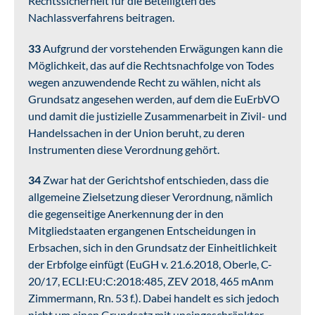
Rechtssicherheit für die Beteiligten des
Nachlassverfahrens beitragen.
33
Aufgrund der vorstehenden Erwägungen kann die
Möglichkeit, das auf die Rechtsnachfolge von Todes
wegen anzuwendende Recht zu wählen, nicht als
Grundsatz angesehen werden, auf dem die EuErbVO
und damit die justizielle Zusammenarbeit in Zivil- und
Handelssachen in der Union beruht, zu deren
Instrumenten diese Verordnung gehört.
34
Zwar hat der Gerichtshof entschieden, dass die
allgemeine Zielsetzung dieser Verordnung, nämlich
die gegenseitige Anerkennung der in den
Mitgliedstaaten ergangenen Entscheidungen in
Erbsachen, sich in den Grundsatz der Einheitlichkeit
der Erbfolge einfügt (EuGH v. 21.6.2018, Oberle, C-
20/17, ECLI:EU:C:2018:485, ZEV 2018, 465 mAnm
Zimmermann, Rn. 53 f.). Dabei handelt es sich jedoch
nicht um einen Grundsatz mit uneingeschränkter