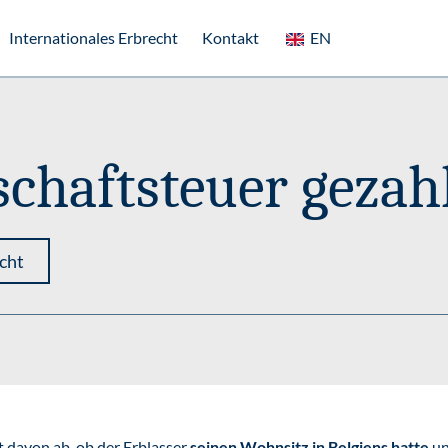
Internationales Erbrecht
Kontakt
EN
chaftsteuer gezah
cht
t davon ab, ob der Erblasser
seinen Wohnsitz in Belgiens hatte
un