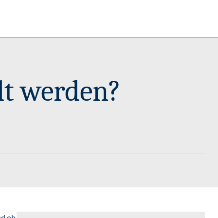
lt werden?
d ob