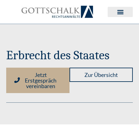
Deutsches Erbrecht
Internationales Erbrecht
Erbrecht des Staates
Jetzt
Zur Übersicht
Erstgespräch
vereinbaren