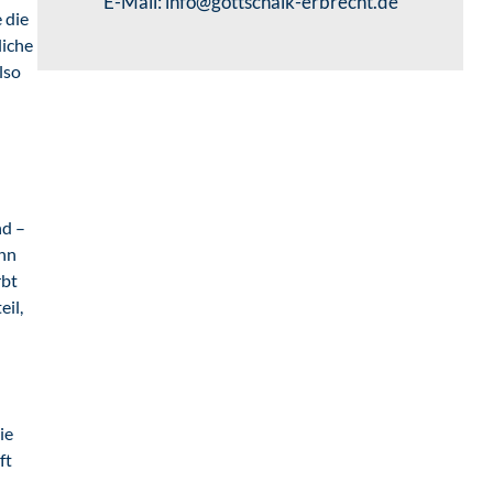
E-Mail:
info@gottschalk-erbrecht.de
 die
liche
lso
nd –
ann
rbt
eil,
ie
ft