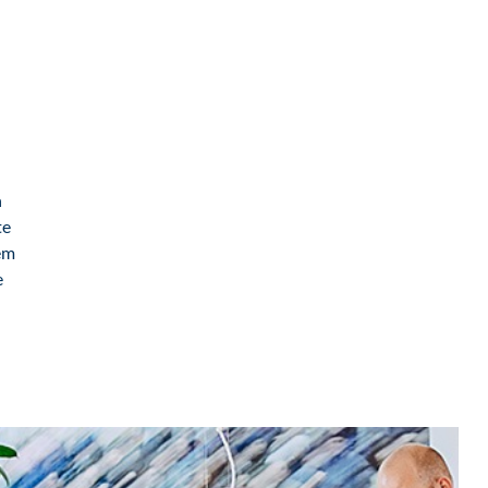
n
te
em
e