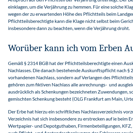
einklagen, um die Verjährung zu hemmen. Für eine solche Klag
wegen der zu erwartenden Höhe des Pflichtteils beim Landger
Pflichtteilsberechtigte kann die Klage nicht selbst beim Geri
insbesondere dann zu beachten, wenn die Verjährung droht.
Worüber kann ich vom Erben Au
Gemäß § 2314 BGB hat der Pflichtteilsberechtigte einen Au
Nachlasses. Die danach bestehende Auskunftspflicht nach § 231
vorhandenen Nachlass, sondern auf Verlangen des Pflichtteil
gehören zum fiktiven Nachlass alle anrechnungs- und ausglei
ausdrücklich als Schenkungen bezeichneten Zuwendungen, so
gemischten Schenkung besteht (OLG Frankfurt am Main, Urteil
Der Erbe hat hierzu ein schriftliches Nachlassverzeichnis v
Verzeichnis hat sich insbesondere zu erstrecken auf ie beim 
Wertpapier- und Depotguthaben, Firmenbeteiligungen, KFZ, Sc
auch Pflicht- und Anstandsschenkungen des Erblassers sowi