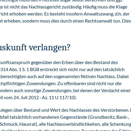
e ist nicht das Nachlassgericht zuständig. Häufig muss die Klage
icht erhoben werden. Es besteht insofern Anwaltszwang, d.h. der
cht erheben, sondern muss dies durch einen Rechtsanwalt tun. Dies 
skunft verlangen?
skunftsanspruch gegenüber den Erben über den Bestand des
4 Abs. 1 S. 1 BGB erstreckt sich nicht nur auf den tatsächlich
sberechtigten auch auf den sogenannten fiktiven Nachlass. Dabei
chpflichtigen Zuwendungen. Zu offenbaren sind nicht nur die
ndern auch sonstige Zuwendungen, bei denen der Verdacht einer
 vom 24. Juli 2012 · Az. 11 U 117/10).
orzulegen über Bestand und Wert des Nachlasses des Verstorbenen.
Erbfall tatsächlich vorhandenen Gegenstände (Grundbesitz, Bank-,
hmuck, Hausrat), alle Nachlassverbindlichkeiten, alle Schenkun
e darüber hinaus auch alle ehebezogenen Zuwendungen des Erbla