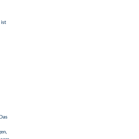
ist
 Das
gen,
ssers