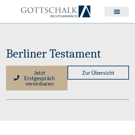
Deutsches Erbrecht
Internationales Erbrecht
Berliner Testament
Jetzt
Zur Übersicht
Erstgespräch
vereinbaren