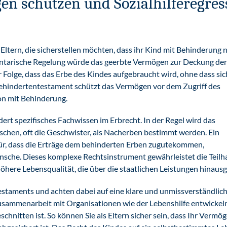
n schützen und Sozialhilferegres
Eltern, die sicherstellen möchten, dass ihr Kind mit Behinderung 
mentarische Regelung würde das geerbte Vermögen zur Deckung der
 Folge, dass das Erbe des Kindes aufgebraucht wird, ohne dass sic
 Behindertentestament schützt das Vermögen vor dem Zugriff des
son mit Behinderung.
ert spezifisches Fachwissen im Erbrecht. In der Regel wird das
chen, oft die Geschwister, als Nacherben bestimmt werden. Ein
für, dass die Erträge dem behinderten Erben zugutekommen,
ünsche. Dieses komplexe Rechtsinstrument gewährleistet die Teilh
öhere Lebensqualität, die über die staatlichen Leistungen hinausg
estaments und achten dabei auf eine klare und unmissverständlic
sammenarbeit mit Organisationen wie der Lebenshilfe entwickel
schnitten ist. So können Sie als Eltern sicher sein, dass Ihr Vermö