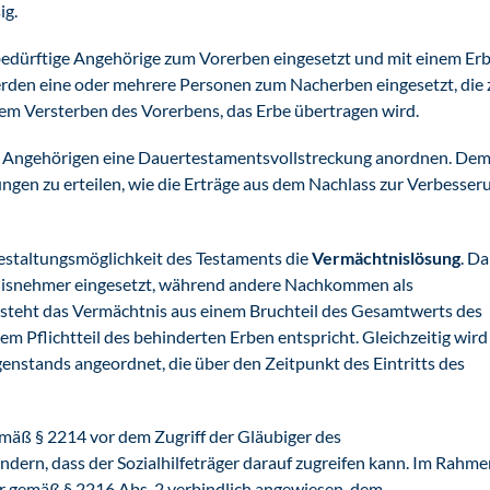
ig.
bedürftige Angehörige zum Vorerben eingesetzt und mit einem Erb
g werden eine oder mehrere Personen zum Nacherben eingesetzt, die 
em Versterben des Vorerbens, das Erbe übertragen wird.
en Angehörigen eine Dauertestamentsvollstreckung anordnen. De
ngen zu erteilen, wie die Erträge aus dem Nachlass zur Verbesser
Gestaltungsmöglichkeit des Testaments die
Vermächtnislösung
. Da
tnisnehmer eingesetzt, während andere Nachkommen als
teht das Vermächtnis aus einem Bruchteil des Gesamtwerts des
 Pflichtteil des behinderten Erben entspricht. Gleichzeitig wird
nstands angeordnet, die über den Zeitpunkt des Eintritts des
äß § 2214 vor dem Zugriff der Gläubiger des
dern, dass der Sozialhilfeträger darauf zugreifen kann. Im Rahme
r gemäß § 2216 Abs. 2 verbindlich angewiesen, dem