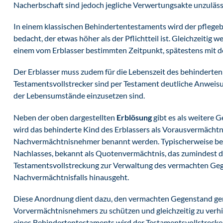
Nacherbschaft sind jedoch jegliche Verwertungsakte unzuläss
In einem klassischen Behindertentestaments wird der pflege
bedacht, der etwas höher als der Pflichtteil ist. Gleichzeiti
einem vom Erblasser bestimmten Zeitpunkt, spätestens mit d
Der Erblasser muss zudem für die Lebenszeit des behindert
Testamentsvollstrecker sind per Testament deutliche Anweisu
der Lebensumstände einzusetzen sind.
Neben der oben dargestellten
Erblösung
gibt es als weitere 
wird das behinderte Kind des Erblassers als Vorausvermäch
Nachvermächtnisnehmer benannt werden. Typischerweise bes
Nachlasses, bekannt als Quotenvermächtnis, das zumindest dem
Testamentsvollstreckung zur Verwaltung des vermachten Gege
Nachvermächtnisfalls hinausgeht.
Diese Anordnung dient dazu, den vermachten Gegenstand gem
Vorvermächtnisnehmers zu schützen und gleichzeitig zu verhin
eines Behindertentestaments wird der Testamentsvollstrecke