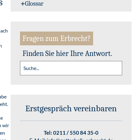
s
Glossar
nach
Fragen zum Erbrecht?
h
Finden Sie hier Ihre Antwort.
abe
eht.
Erstgespräch vereinbaren
he
n wir
Tel:
0211 / 550 84 35-0
gen