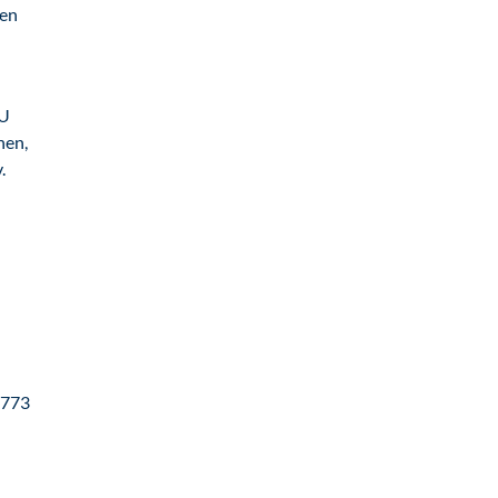
ten
 U
hen,
.
 773