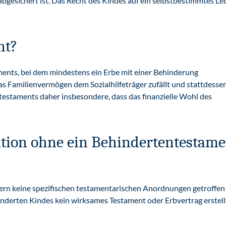
bgesichert ist. Das Recht des Kindes auf ein selbstbestimmtes Le
nt?
aments, bei dem mindestens ein Erbe mit einer Behinderung
das Familienvermögen dem Sozialhilfeträger zufällt und stattdesse
ntestaments daher insbesondere, dass das finanzielle Wohl des
uation ohne ein Behindertentestam
ofern keine spezifischen testamentarischen Anordnungen getroffen
inderten Kindes kein wirksames Testament oder Erbvertrag erstell