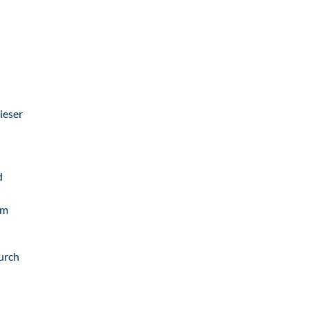
ieser
d
n
im
urch