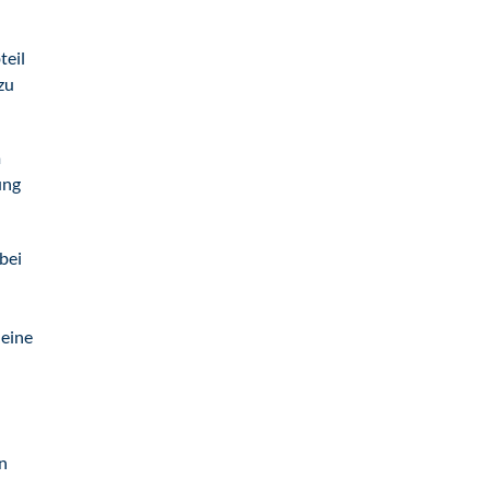
teil
zu
m
ung
bei
 eine
n