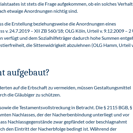
lstaates ist stets die Frage aufgekommen, ob ein solches Verhal
ach etwaige Anordnungen nichtig sind.
ss die Erstellung beziehungsweise die Anordnungen eines
s v. 24.7.2019 – XII ZB 560/18; OLG Köln, Urteil v. 9.12.2009 – 2
gen verfügt und dem Sozialhilfeträger dadurch hohe Summen entge
tierfreiheit, die Sittenwidrigkeit abzulehnen (OLG Hamm, Urteil v
nt aufgebaut?
nderten auf die Erbschaft zu vermeiden, müssen Gestaltungsmittel
rch die Gläubiger zu schützen.
owie die Testamentsvollstreckung in Betracht. Die § 2115 BGB, §
amten Nachlasses, der der Nacherbenbindung unterliegt und vor
 dass Nachlassgegenstände zwar gepfändet oder beschlagnahmt
 den Eintritt der Nacherbfolge bedingt ist. Während der