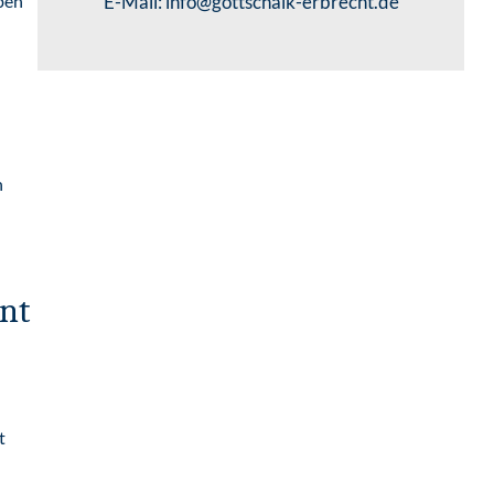
ben
E-Mail:
info@gottschalk-erbrecht.de
n
ent
t