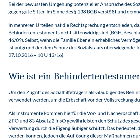
Bei der bewussten Umgehung potenzieller Ansprüche des Sozia
gegen gute Sitten im Sinne des § 138 BGB verstößt und demn
In mehreren Urteilen hat die Rechtsprechung entschieden, da
Behindertentestaments nicht sittenwidrig sind (BGH, Beschlus
46/09). Selbst, wenn die Familie über ein erhebliches Vermö
ist aufgrund der dem Schutz des Sozialstaats überwiegende Tes
27.10.2016 – 10 U 13/16).
Wie ist ein Behindertentestame
Um den Zugriff des Sozialhilfeträgers als Gläubiger des Behi
verwendet werden, um die Erbschaft vor der Vollstreckung du
Als Instrumente kommen hierfür die Vor- und Nacherbschaft s
ZPO und 83 Absatz 2 InsO gewährleisten den Schutz des ges
Verwertung durch die Eigengläubiger schützt. Das bedeutet,
werden können, jedoch die Auflösung dieser Maßnahmen durch