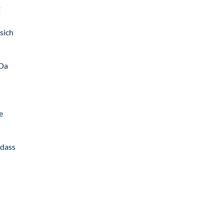
t
sich
 Da
e
 dass